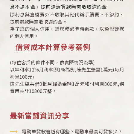
息不還本金，提前還清貸款無需收取違約金
除利息與倉棧費外不收取其他代辦手續費。不綁約、
提前還款無需收取違約金。
為了您的個人信用，請您務必準時繳款，以免影響您
的個人信用。
借貸成本計算參考案例
(每位客戶的條件不同，依實際情況為準)
以年利率12%月利率即1%為例,陳先生急需1萬元(每月
利息100元)
陳先生總共借3個月歸還金額1萬元和付利息300元,總
費用共計10300元整。
最新當鋪資訊分享
電動車貸款管道有哪些？電動車最高可貸多少？