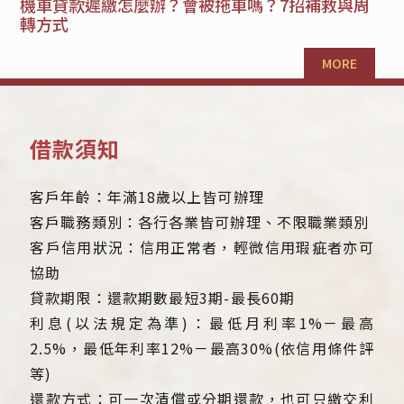
機車貸款遲繳怎麼辦？會被拖車嗎？7招補救與周
轉方式
MORE
借款須知
客戶年齡：年滿18歲以上皆可辦理
客戶職務類別：各行各業皆可辦理、不限職業類別
客戶信用狀況：信用正常者，輕微信用瑕疵者亦可
協助
貸款期限：還款期數最短3期-最長60期
利息(以法規定為準)：最低月利率1%－最高
2.5%，最低年利率12%－最高30%(依信用條件評
等)
還款方式：可一次清償或分期還款，也可只繳交利