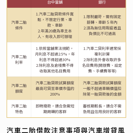
台中當舖
銀行
1.汽車二胎貸款條件寬
1.限制嚴苛，需有固定
鬆，不限定行業、車
汽車二胎
薪轉、車齡５年內
款、車齡
條件
2.須為無信用瑕疵者且
2.年滿20歲為車主本
負債比不可過高
人、有收入即可辦理
1.依照當舖業法規範，
1.汽車二貸利率通常採
月利息不超過2.5%，年
複利計算
汽車二胎
利息不得超過30%
2.除利息外會收取許多
利率
2.除利息及倉棧費不得
名目費用(開辦費、設定
收取其他名目費用
費、手續費等等)
汽車二胎貸款試算額度
汽車二胎貸款試算額度
汽車二胎
最高可貸至車價市值的
一般不超過車輛價值扣
額度
200%
除第一胎貸款後的金額
汽車二胎
即時撥款，適合急需短
審核期較長，適合不需
特色
期周轉的客群
急用且信用良好的客群
汽車二胎借款注意事項與汽車增貸風