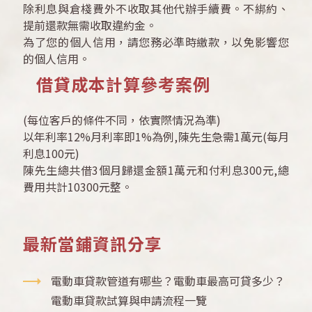
除利息與倉棧費外不收取其他代辦手續費。不綁約、
提前還款無需收取違約金。
為了您的個人信用，請您務必準時繳款，以免影響您
的個人信用。
借貸成本計算參考案例
(每位客戶的條件不同，依實際情況為準)
以年利率12%月利率即1%為例,陳先生急需1萬元(每月
利息100元)
陳先生總共借3個月歸還金額1萬元和付利息300元,總
費用共計10300元整。
最新當鋪資訊分享
電動車貸款管道有哪些？電動車最高可貸多少？
電動車貸款試算與申請流程一覽