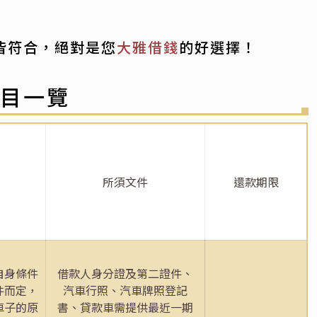
皆符合，絕對是您
大雅借錢
的好選擇！
項目一覽
所須文件
還款期限
自身條件
借款人身分證及第二證件、
件而定，
汽車行照、汽車牌照登記
車子的原
書、貸款車需提供最近一期