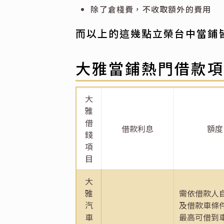
除了倉棧費，不收取額外的費用
而以上的這幾點立榮台中當鋪
大雅當鋪熱門借款
大
雅
借
借款利息
額度
錢
項
目
大
雅
需依借款人
汽
及借款車條
車
最高可借到