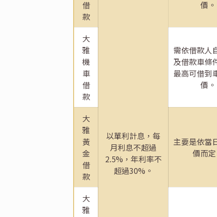
借
價。
款
大
雅
需依借款人
機
及借款車條
車
最高可借到
借
價。
款
大
雅
以單利計息，每
黃
主要是依當
月利息不超過
金
價而定
2.5%，年利率不
借
超過30%。
款
大
雅