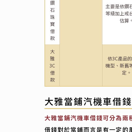
鑽
主要是依鑽
石
等級加上戒
珠
估算
寶
借
款
大
雅
依3C產品
3C
機型、新舊
借
定。
款
大雅當鋪汽機車借錢
大雅當鋪汽機車借錢可分為兩
借錢對於當鋪而言是有一定的