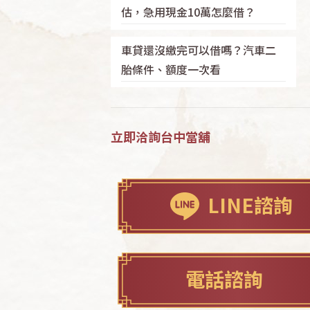
估，急用現金10萬怎麼借？
車貸還沒繳完可以借嗎？汽車二
胎條件、額度一次看
立即洽詢台中當舖
LINE諮詢
電話諮詢