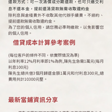
還款方式：可一次清償或分期還款，也可只繳交利
息不還本金，提前還清貸款無需收取違約金
除利息與倉棧費外不收取其他代辦手續費。不綁約、
提前還款無需收取違約金。
為了您的個人信用，請您務必準時繳款，以免影響您
的個人信用。
借貸成本計算參考案例
(每位客戶的條件不同，依實際情況為準)
以年利率12%月利率即1%為例,陳先生急需1萬元(每月
利息100元)
陳先生總共借3個月歸還金額1萬元和付利息300元,總
費用共計10300元整。
最新當鋪資訊分享