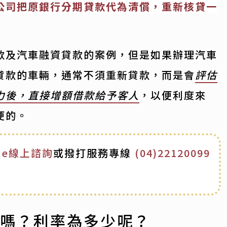
公司把原銀行分期貸款代為清償，重新核貸一
款及汽車融資貸款的案例，但是如果辦理汽車
貸款的車輛，通常不須重新貸款，而是會
評估
力後，直接增額借款給予客人
，以便利度來
便的。
ine線上諮詢
或撥打服務專線
(04)22120099
高嗎？利率為多少呢？