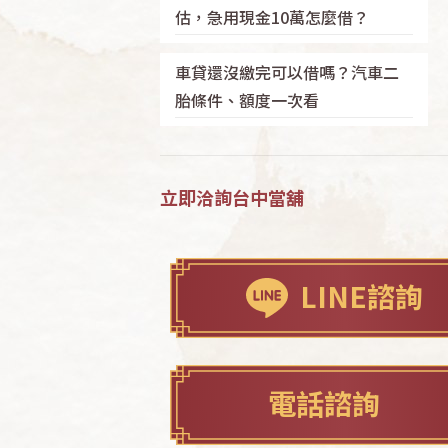
估，急用現金10萬怎麼借？
車貸還沒繳完可以借嗎？汽車二
胎條件、額度一次看
立即洽詢台中當舖
LINE諮詢
電話諮詢