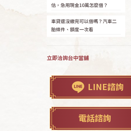
估，急用現金10萬怎麼借？
車貸還沒繳完可以借嗎？汽車二
胎條件、額度一次看
立即洽詢台中當舖
LINE諮詢
電話諮詢