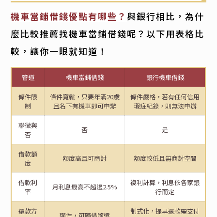
機車當鋪借錢優點有哪些？
與銀行相比，為什
麼比較推薦找機車當鋪借錢呢？以下用表格比
較，讓你一眼就知道！
管道
機車當鋪借錢
銀行機車借錢
條件限
條件寬鬆，只要年滿20歲
條件嚴格，若有任何信用
制
且名下有機車即可申辦
瑕疵紀錄，則無法申辦
聯徵與
否
是
否
借款額
額度高且可商討
額度較低且無商討空間
度
借款利
複利計算，利息依各家銀
月利息最高不超過2.5%
率
行而定
還款方
制式化，提早還款需支付
彈性，可隨借隨還