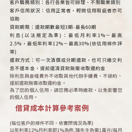
客戶職務類別：各行各業皆可辦理、不限職業類別
客戶信用狀況：信用正常者，輕微信用瑕疵者亦可
協助
貸款期限：還款期數最短3期-最長60期
利息(以法規定為準)：最低月利率1%－最高
2.5%，最低年利率12%－最高30%(依信用條件評
等)
還款方式：可一次清償或分期還款，也可只繳交利
息不還本金，提前還清貸款無需收取違約金
除利息與倉棧費外不收取其他代辦手續費。不綁約、
提前還款無需收取違約金。
為了您的個人信用，請您務必準時繳款，以免影響您
的個人信用。
借貸成本計算參考案例
(每位客戶的條件不同，依實際情況為準)
以年利率12%月利率即1%為例,陳先生急需1萬元(每月