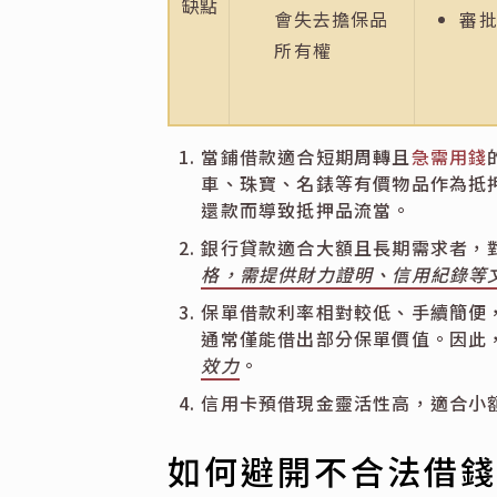
缺點
會失去擔保品
審
所有權
當鋪借款適合短期周轉且
急需用錢
車、珠寶、名錶等有價物品作為抵
還款而導致抵押品流當。
銀行貸款適合大額且長期需求者，
格，需提供財力證明、信用紀錄等
保單借款利率相對較低、手續簡便
通常僅能借出部分保單價值。因此
效力
。
信用卡預借現金靈活性高，適合小
如何避開不合法借