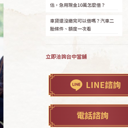
估，急用現金10萬怎麼借？
車貸還沒繳完可以借嗎？汽車二
胎條件、額度一次看
立即洽詢台中當舖
LINE諮詢
電話諮詢