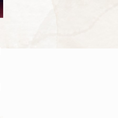
、
核
。
甚
為
。