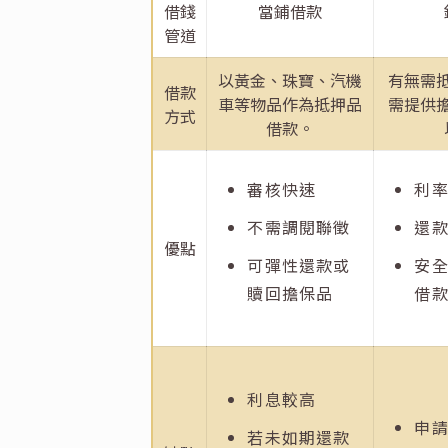
借錢
當鋪借款
管道
以黃金、珠寶、汽機
有無需
借款
車等物品作為抵押品
需提供
方式
借款。
審核快速
利
不需調閱聯徵
還
優點
可彈性還款或
安
贖回擔保品
借
利息較高
申
若未如期還款