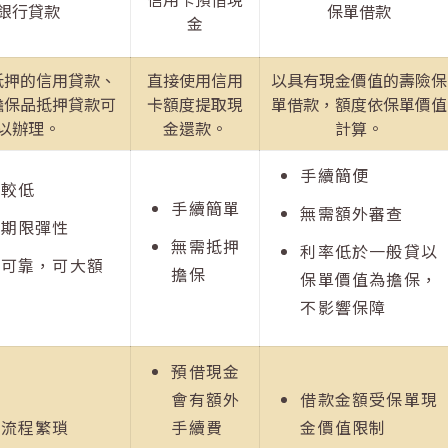
銀行貸款
保單借款
金
抵押的信用貸款、
直接使用信用
以具有現金價值的壽險保
擔保品抵押貸款可
卡額度提取現
單借款，額度依保單價值
以辦理。
金還款。
計算。
手續簡便
率較低
手續簡單
無需額外審查
款期限彈性
無需抵押
利率低於一般貸以
全可靠，可大額
擔保
保單價值為擔保，
款
不影響保障
預借現金
會有額外
借款金額受保單現
請流程繁瑣
手續費
金價值限制