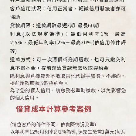
客戶信用狀況：信用正常者，輕微信用瑕疵者亦可
協助
貸款期限：還款期數最短3期-最長60期
利息(以法規定為準)：最低月利率1%－最高
2.5%，最低年利率12%－最高30%(依信用條件評
等)
還款方式：可一次清償或分期還款，也可只繳交利
息不還本金，提前還清貸款無需收取違約金
除利息與倉棧費外不收取其他代辦手續費。不綁約、
提前還款無需收取違約金。
為了您的個人信用，請您務必準時繳款，以免影響您
的個人信用。
借貸成本計算參考案例
(每位客戶的條件不同，依實際情況為準)
以年利率12%月利率即1%為例,陳先生急需1萬元(每月