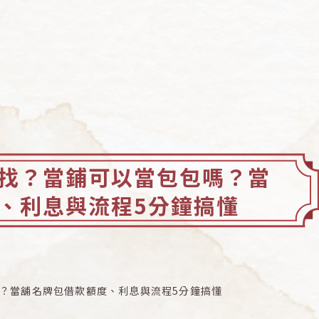
找？當鋪可以當包包嗎？當
、利息與流程5分鐘搞懂
？當舖名牌包借款額度、利息與流程5分鐘搞懂