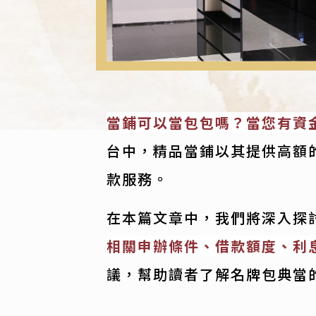
當鋪可以當包包嗎？當您有資
台中，精品當鋪以其提供高額
款服務。
在本篇文章中，我們將深入探
相關申辦條件、借款額度、利
議，幫助讀者了解名牌包典當