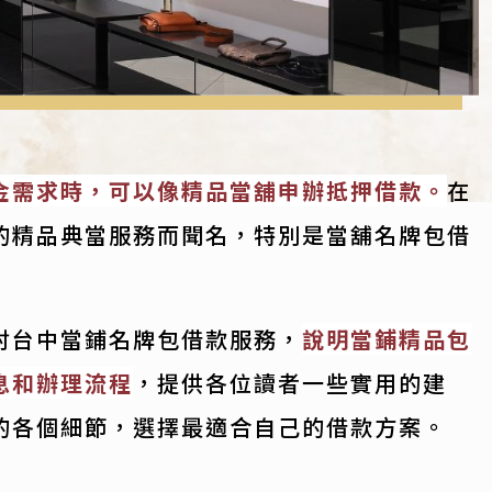
金需求時，可以像精品當舖申辦抵押借款。
在
的精品典當服務而聞名，特別是當舖名牌包借
討台中當鋪名牌包借款服務，
說明
當鋪精品包
息和辦理流程
，提供各位讀者一些實用的建
的各個細節，選擇最適合自己的借款方案。