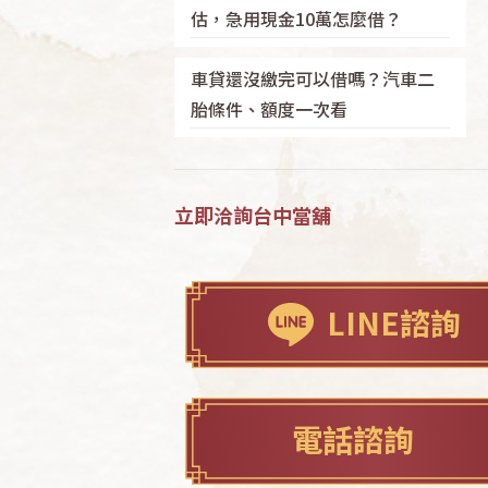
估，急用現金10萬怎麼借？
車貸還沒繳完可以借嗎？汽車二
胎條件、額度一次看
立即洽詢台中當舖
LINE諮詢
電話諮詢