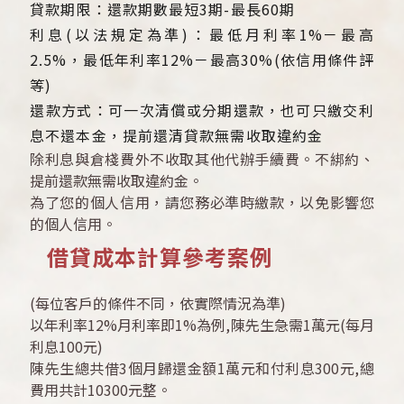
貸款期限：還款期數最短3期-最長60期
利息(以法規定為準)：最低月利率1%－最高
2.5%，最低年利率12%－最高30%(依信用條件評
等)
還款方式：可一次清償或分期還款，也可只繳交利
息不還本金，提前還清貸款無需收取違約金
除利息與倉棧費外不收取其他代辦手續費。不綁約、
提前還款無需收取違約金。
為了您的個人信用，請您務必準時繳款，以免影響您
的個人信用。
借貸成本計算參考案例
(每位客戶的條件不同，依實際情況為準)
以年利率12%月利率即1%為例,陳先生急需1萬元(每月
利息100元)
陳先生總共借3個月歸還金額1萬元和付利息300元,總
費用共計10300元整。