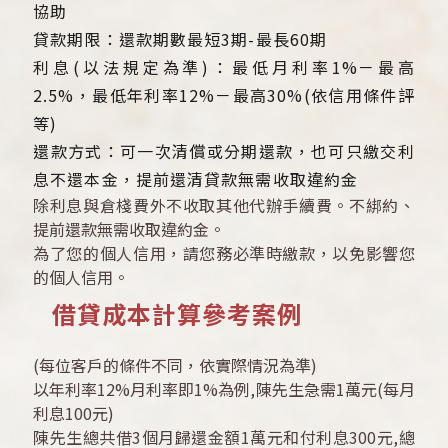
協助
貸款期限：還款期數最短3期-最長60期
利息(以法規定為準)：最低月利率1%－最高
2.5%，最低年利率12%－最高30%(依信用條件評
等)
還款方式：可一次清償或分期還款，也可只繳交利
息不還本金，提前還清貸款無需收取違約金
除利息與倉棧費外不收取其他代辦手續費。不綁約、
提前還款無需收取違約金。
為了您的個人信用，請您務必準時繳款，以免影響您
的個人信用。
借貸成本計算參考案例
(每位客戶的條件不同，依實際情況為準)
以年利率12%月利率即1%為例,陳先生急需1萬元(每月
利息100元)
陳先生總共借3個月歸還金額1萬元和付利息300元,總