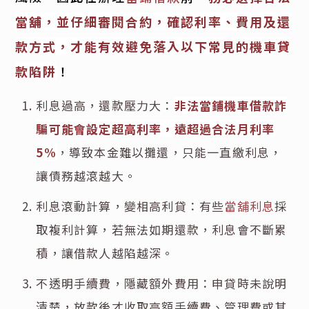
當舖，並仔細審閱合約，確認利率、費用及還
款方式，才能有效避免落入以下常見的機車貸
款陷阱
！
利息過高，還款壓力大：
非法當鋪機車借款詐
騙可能會設定超高利率，遠超過合法月利率
5%
，導致本金難以攤還，只能一直繳利息，
讓債務越滾越大。
利息滾動計算，變相高利貸：有些
當舖利息
採
取複利計算，若無法如期還款，利息會不斷累
積，讓借款人越陷越深。
不透明手續費，隱藏額外費用：申貸時未說明
清楚，放款後才收取高額手續費、管理費或其