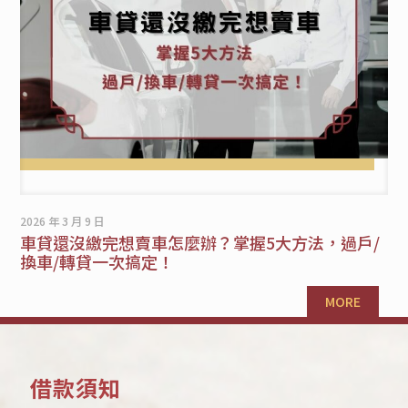
2026 年 3 月 9 日
車貸還沒繳完想賣車怎麼辦？掌握5大方法，過戶/
換車/轉貸一次搞定！
MORE
借款須知