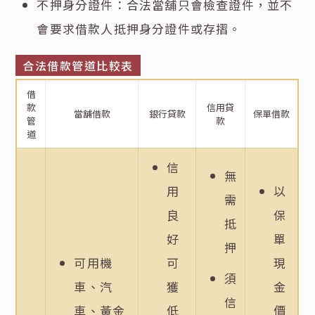
不押身分證件：合法當舖只會檢查證件，並不
會要求借款人抵押身分證件或存摺。
合法借款管道比較表
借
款
信用貸
當舖借款
銀行貸款
保單借款
管
款
道
信
無
用
以
需
良
保
抵
好
單
押
可用機
可
現
須
車、汽
獲
金
信
車、黃金
低
價