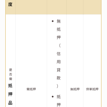
度
無
抵
押
（
信
用
貸
是
否
款
需
抵
）
需抵押
無抵押
保單抵押
押
抵
品
押