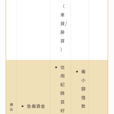
（
車
貸/
房
貸
）
信
需
用
小
紀
額
錄
借
良
適
急需資金
款
合
好