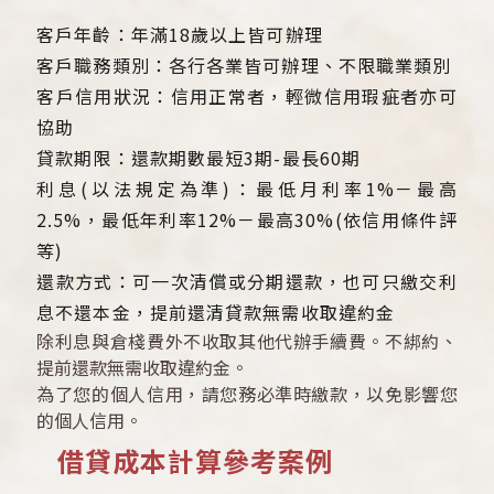
客戶年齡：年滿18歲以上皆可辦理
客戶職務類別：各行各業皆可辦理、不限職業類別
客戶信用狀況：信用正常者，輕微信用瑕疵者亦可
協助
貸款期限：還款期數最短3期-最長60期
利息(以法規定為準)：最低月利率1%－最高
2.5%，最低年利率12%－最高30%(依信用條件評
等)
還款方式：可一次清償或分期還款，也可只繳交利
息不還本金，提前還清貸款無需收取違約金
除利息與倉棧費外不收取其他代辦手續費。不綁約、
提前還款無需收取違約金。
為了您的個人信用，請您務必準時繳款，以免影響您
的個人信用。
借貸成本計算參考案例