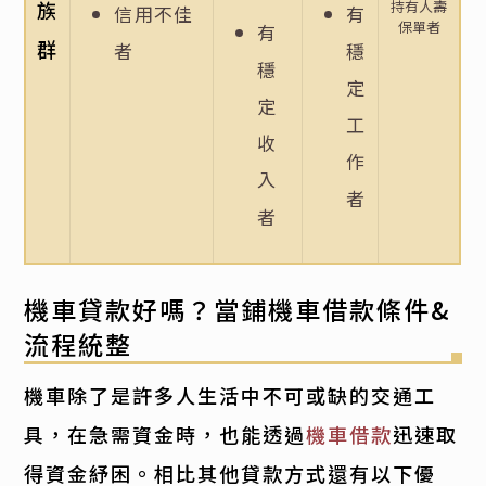
族
持有人壽
信用不佳
有
保單者
有
群
者
穩
穩
定
定
工
收
作
入
者
者
機車貸款好嗎？當鋪機車借款條件&
流程統整
機車除了是許多人生活中不可或缺的交通工
具，在急需資金時，也能透過
機車借款
迅速取
得資金紓困。相比其他貸款方式還有以下優