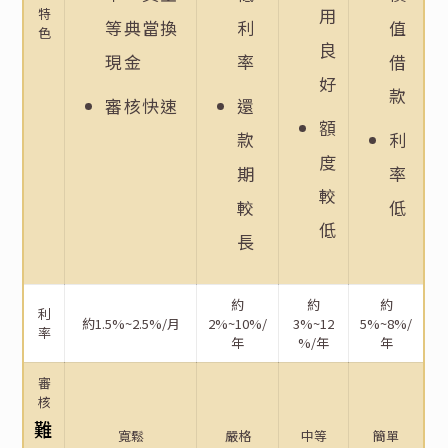
用
特
等典當換
利
值
色
良
現金
率
借
好
款
審核快速
還
額
款
利
度
期
率
較
較
低
低
長
約
約
約
利
約1.5%~2.5%/月
2%~10%/
3%~12
5%~8%/
率
年
%/年
年
審
核
難
寬鬆
嚴格
中等
簡單