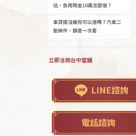
估，急用現金10萬怎麼借？
車貸還沒繳完可以借嗎？汽車二
胎條件、額度一次看
立即洽詢台中當舖
LINE諮詢
電話諮詢