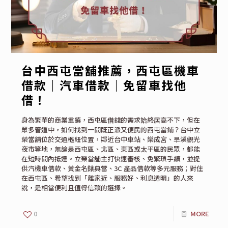
台中西屯當舖推薦，西屯區機車
借款｜汽車借款｜免留車找他
借！
身為繁華的商業重鎮，西屯區借錢的需求始終居高不下，但在
眾多管道中，如何找到一間既正派又便民的西屯當鋪？台中立
榮當舖位於交通樞紐位置，鄰近台中車站、樂成宮、旱溪觀光
夜市等地，無論是西屯區、北區、東區或太平區的民眾，都能
在短時間內抵達。立榮當舖主打快速審核、免繁瑣手續，並提
供汽機車借款、黃金名錶典當、3C 產品借款等多元服務；對住
在西屯區、希望找到「離家近、服務好、利息透明」的人來
說，是相當便利且值得信賴的選擇。
0
MORE