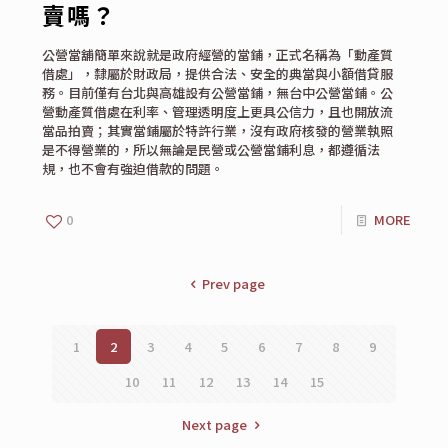
賣嗎？
公營當舖簡單來說就是政府經營的當鋪，正式名稱為「動產質
借處」，隸屬於財政局，提供合法、安全的典當與小額借貸服
務。目前僅有台北與高雄設有公營當鋪，無台中公營當鋪。公
營動產質借處在利率、管理透明度上更具公信力，且也開放流
當品拍賣；其實當鋪屬於特許行業，沒有政府核發的營業執照
是不得營業的，所以無論是民營或公營當鋪利息，都遵循法
規，也不會有強迫借款的問題。
0
MORE
Prev page
1
2
3
4
5
6
7
8
9
10
11
12
13
14
15
Next page