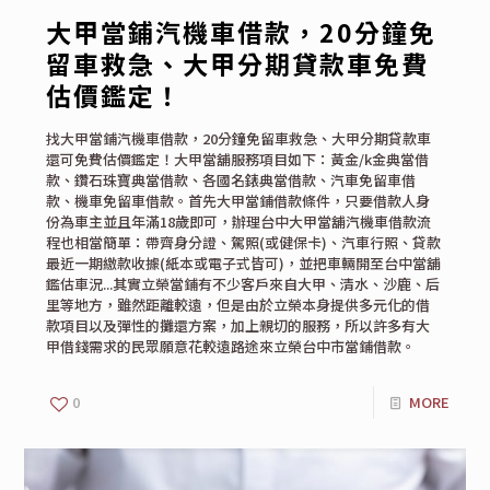
大甲當鋪汽機車借款，20分鐘免
留車救急、大甲分期貸款車免費
估價鑑定！
找大甲當鋪汽機車借款，20分鐘免留車救急、大甲分期貸款車
還可免費估價鑑定！大甲當舖服務項目如下：黃金/k金典當借
款、鑽石珠寶典當借款、各國名錶典當借款、汽車免留車借
款、機車免留車借款。首先大甲當鋪借款條件，只要借款人身
份為車主並且年滿18歲即可，辦理台中大甲當舖汽機車借款流
程也相當簡單：帶齊身分證、駕照(或健保卡)、汽車行照、貸款
最近一期繳款收據(紙本或電子式皆可)，並把車輛開至台中當舖
鑑估車況...其實立榮當鋪有不少客戶來自大甲、清水、沙鹿、后
里等地方，雖然距離較遠，但是由於立榮本身提供多元化的借
款項目以及彈性的攤還方案，加上親切的服務，所以許多有大
甲借錢需求的民眾願意花較遠路途來立榮台中市當鋪借款。
0
MORE