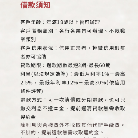
借款須知
客戶年齡：年滿18歲以上皆可辦理
客戶職務類別：各行各業皆可辦理、不限職
業類別
客戶信用狀況：信用正常者，輕微信用瑕疵
者亦可協助
貸款期限：還款期數最短3期-最長60期
利息(以法規定為準)：最低月利率1%－最高
2.5%，最低年利率12%－最高30%(依信用
條件評等)
還款方式：可一次清償或分期還款，也可只
繳交利息不還本金，提前還清貸款無需收取
違約金
除利息與倉棧費外不收取其他代辦手續費。
不綁約、提前還款無需收取違約金。