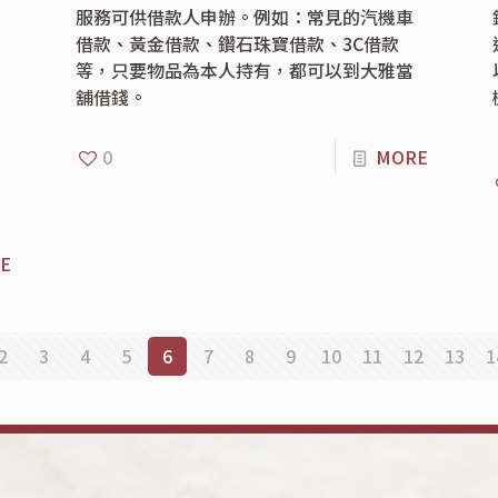
服務可供借款人申辦。例如：常見的汽機車
借款、黃金借款、鑽石珠寶借款、3C借款
等，只要物品為本人持有，都可以到大雅當
舖借錢。
0
MORE
E
2
3
4
5
6
7
8
9
10
11
12
13
1